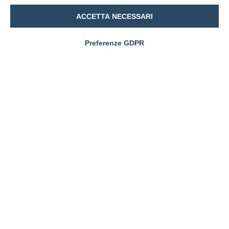
ACCETTA NECESSARI
Preferenze GDPR
Il sistema chiavi in mano per promuovere, far prenotare
e gestire i servizi della tua farmacia.
Via Monte Nero 7 - Como
Tel.
800 146 663
Email:
info@farmaciaevoluta.it