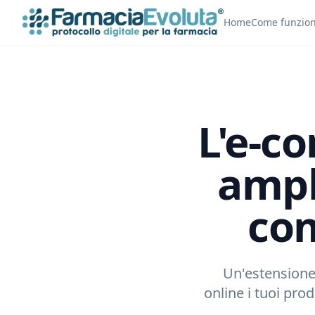
Home
Come funzio
L'e-c
ampl
com
Un'estensione 
online i tuoi pro