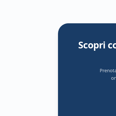
Scopri c
Prenota
on