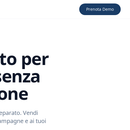
Prenota Demo
to per
senza
ione
separato. Vendi
campagne e ai tuoi