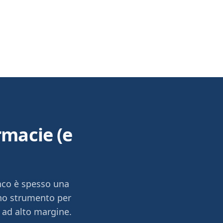
rmacie (e
anco è spesso una
no strumento per
i ad alto margine.